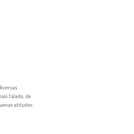
diversas
ais falado, de
quenas atitudes