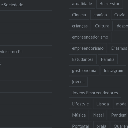
atualidade
Bem-Estar
 e Sociedade
Cinema
comida
Covid-
crianças
Cultura
despo
empreendedorismo
empreendorismo
Erasmus
edorismo PT
Estudantes
Familia
s
gastronomia
Instagram
jovens
Jovens Empreendedores
Lifestyle
Lisboa
moda
Música
Natal
Pandemi
Portugal
praia
Quaren