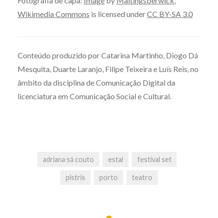
Fotografia de capa:
Image
by
Maltingsberwick
,
Wikimedia Commons
is licensed under
CC BY-SA 3.0
Conteúdo produzido por Catarina Martinho, Diogo Dá
Mesquita, Duarte Laranjo, Filipe Teixeira e Luís Reis, no
âmbito da disciplina de Comunicação Digital da
licenciatura em Comunicação Social e Cultural.
adriana sá couto
estal
festival set
pistris
porto
teatro