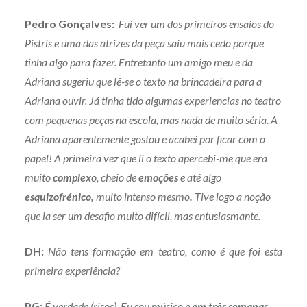
Pedro Gonçalves:
Fui ver um dos primeiros ensaios do
Pistris e uma das atrizes da peça saiu mais cedo porque
tinha algo para fazer. Entretanto um amigo meu e da
Adriana sugeriu que lê-se o texto na brincadeira para a
Adriana ouvir. Já tinha tido algumas experiencias no teatro
com pequenas peças na escola, mas nada de muito séria. A
Adriana aparentemente gostou e acabei por ficar com o
papel! A primeira vez que li o texto apercebi-me que era
muito
complex
o, cheio de
emoções
e até algo
esquizofrénico,
muito intenso mesmo
.
Tive logo a noção
que ia ser um desafio muito difícil, mas entusiasmante.
DH:
Não tens formação em teatro, como é que foi esta
primeira experiência?
PG:
É verdade (risos). Eu sou músico e
em três semanas