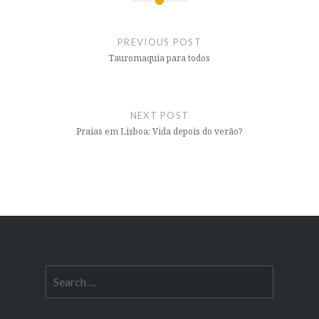
Post
navigation
PREVIOUS POST
Tauromaquia para todos
NEXT POST
Praias em Lisboa: Vida depois do verão?
Search
for: