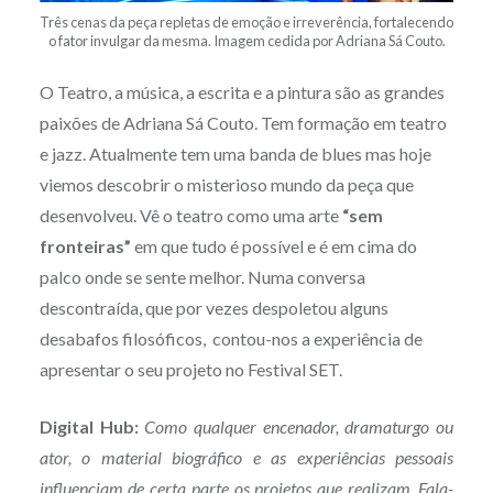
Três cenas da peça repletas de emoção e irreverência, fortalecendo
o fator invulgar da mesma. Imagem cedida por Adriana Sá Couto.
O Teatro, a música, a escrita e a pintura são as grandes
paixões de Adriana Sá Couto. Tem formação em teatro
e jazz. Atualmente tem uma banda de blues mas hoje
viemos descobrir o misterioso mundo da peça que
desenvolveu. Vê o teatro como uma arte
“sem
fronteiras”
em que tudo é possível e é em cima do
palco onde se sente melhor. Numa conversa
descontraída, que por vezes despoletou alguns
desabafos filosóficos, contou-nos a experiência de
apresentar o seu projeto no Festival SET.
Digital Hub:
Como qualquer encenador, dramaturgo ou
ator, o material biográfico e as experiências pessoais
influenciam de certa parte os projetos que realizam. Fala-