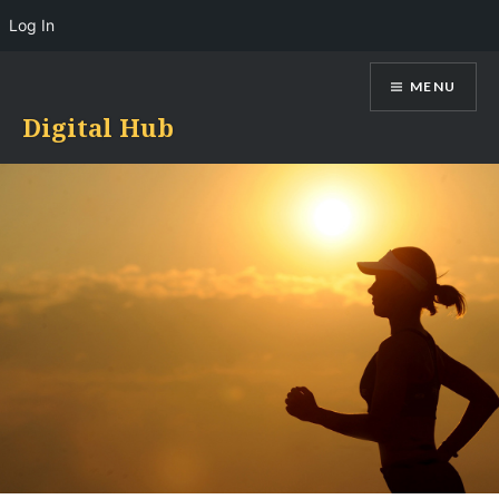
Log In
Skip
MENU
to
content
Digital Hub