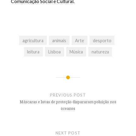
Comunicação Social e Cultural.
agricultura
animais
Arte
desporto
leitura
Lisboa
Música
natureza
Post
navigation
PREVIOUS POST
Máscaras e luvas de proteção dispararam poluição nos
oceanos
NEXT POST