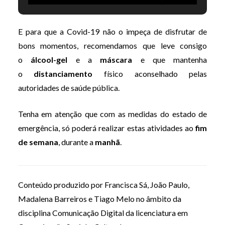
inesquecível proporcionada pela artista Maya de Almeida
Araújo que expõe a sua coleção de imagens
E para que a Covid-19 não o impeça de disfrutar de
subaquáticas. O preço é de €19 por pessoa. Image by
bons momentos, recomendamos que leve consigo
Filadelfo, Pexels is under Pexels License.
o
álcool-gel
e a
máscara
e que mantenha
o
distanciamento
físico aconselhado pelas
autoridades de saúde pública.
Tenha em atenção que com as medidas do estado de
emergência, só poderá realizar estas atividades ao
fim
de semana
, durante a
manhã
.
Conteúdo produzido por Francisca Sá, João Paulo,
Madalena Barreiros e Tiago Melo no âmbito da
disciplina Comunicação Digital da licenciatura em