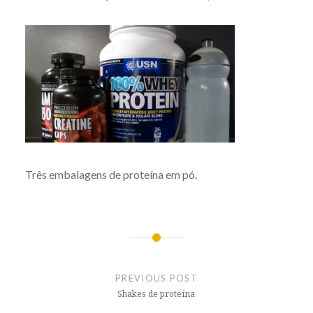
Três embalagens de proteína em pó.
Post
navigation
PREVIOUS POST
Shakes de proteína