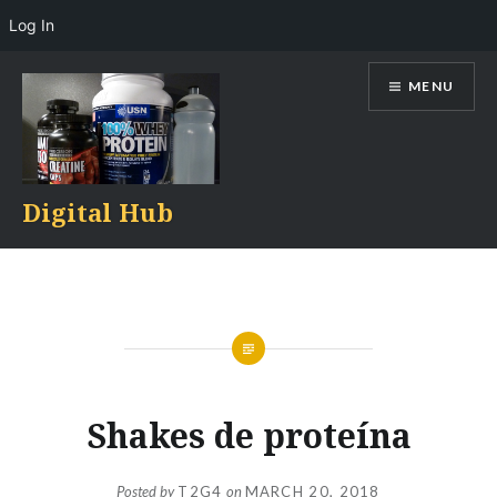
Log In
Skip
MENU
to
content
Digital Hub
Shakes de proteína
Posted by
T2G4
on
MARCH 20, 2018