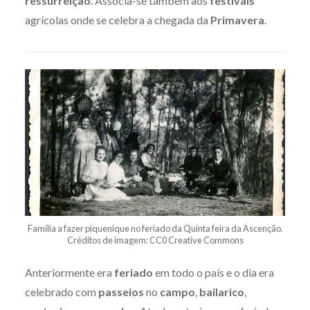
ressurreição
. Associa-se também aos
festivais
agrícolas onde se celebra a chegada da
Primavera
.
Família a fazer piquenique no feriado da Quinta feira da Ascenção.
Créditos de imagem: CC0 Creative Commons
Anteriormente era
feriado
em todo o país e o dia era
celebrado com
passeios
no
campo
,
bailarico
,