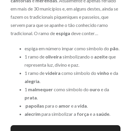
cantorias
e
merendas
. Atualmente é apenas feriado
em mais de 30 municípios e, em alguns destes, ainda se
fazem os tradicionais piqueniques e passeios, que
servem para que se apanhe o tão conhecido ramo
tradicional. O ramo de
espiga
deve conter…
espiga em número impar como símbolo do
pão
.
1 ramo de
oliveira
simbolizando o
azeite
que
representa luz, divino e paz.
1 ramo de
videira
como símbolo do
vinho
e da
alegria
.
1
malmequer
como símbolo do
ouro
e da
prata
.
papoilas
para o
amor
e a
vida
.
alecrim
para simbolizar a
força
e a
saúde
.