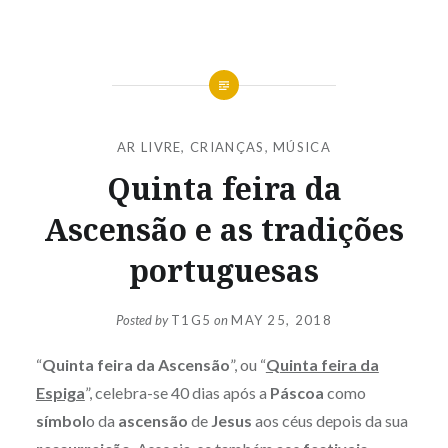
AR LIVRE
,
CRIANÇAS
,
MÚSICA
Quinta feira da
Ascensão e as tradições
portuguesas
Posted by
T1G5
on
MAY 25, 2018
“
Quinta feira da Ascensão
”, ou “
Quinta feira da
Espiga
”, celebra-se 40 dias após a
Páscoa
como
símbol
o da
ascensão
de
Jesus
aos céus depois da sua