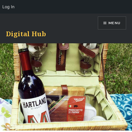
Log In
Skip
MENU
to
content
Digital Hub