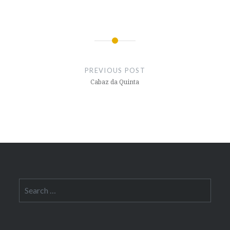
Post
navigation
PREVIOUS POST
Cabaz da Quinta
Search
for: