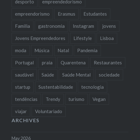
desporto
empreendedorismo
empreendorismo
Erasmus
Estudantes
Familia
gastronomia
Instagram
jovens
Jovens Empreendedores
Lifestyle
Lisboa
moda
Música
Natal
Pandemia
Portugal
praia
Quarentena
Restaurantes
saudável
Saúde
Saúde Mental
sociedade
startup
Sustentabilidade
tecnologia
tendências
Trendy
turismo
Vegan
viajar
Voluntariado
ARCHIVES
May 2026