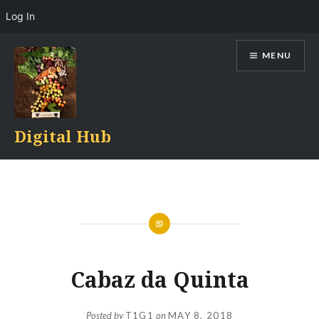
Log In
Skip
MENU
to
content
Digital Hub
Cabaz da Quinta
Posted by
T1G1
on
MAY 8, 2018