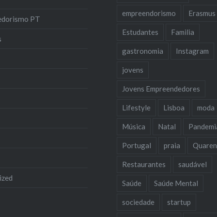
empreendorismo
Erasmus
edorismo PT
Estudantes
Familia
s
gastronomia
Instagram
jovens
Jovens Empreendedores
Lifestyle
Lisboa
moda
Música
Natal
Pandemi
Portugal
praia
Quaren
Restaurantes
saudável
ized
Saúde
Saúde Mental
sociedade
startup