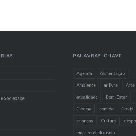
RIAS
PALAVRAS-CHAVE
Agenda
Alimentação
Ambiente
ar livre
Arte
atualidade
Bem-Estar
 e Sociedade
Cinema
comida
Covid-
crianças
Cultura
despo
empreendedorismo