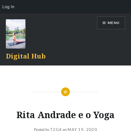
Log In
Skip
MENU
to
content
Digital Hub
Rita Andrade e o Yoga
Posted by
T2G4
on
MAY 19, 2020