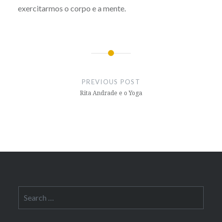
exercitarmos o corpo e a mente.
Post
navigation
PREVIOUS POST
Rita Andrade e o Yoga
Search
for: