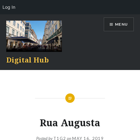
Log In
Skip
MENU
to
content
Digital Hub
Rua Augusta
Posted by
T1G2
on
MAY 16, 2019