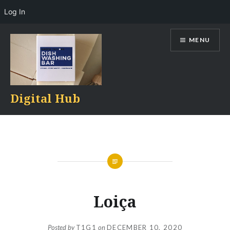
Log In
Skip
MENU
to
content
Digital Hub
Loiça
Posted by
T1G1
on
DECEMBER 10, 2020