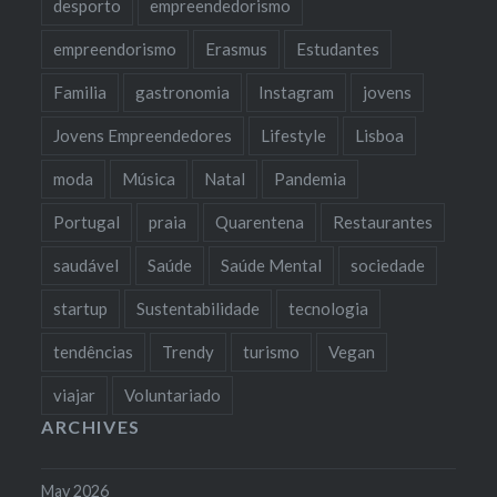
desporto
empreendedorismo
empreendorismo
Erasmus
Estudantes
Familia
gastronomia
Instagram
jovens
Jovens Empreendedores
Lifestyle
Lisboa
moda
Música
Natal
Pandemia
Portugal
praia
Quarentena
Restaurantes
saudável
Saúde
Saúde Mental
sociedade
startup
Sustentabilidade
tecnologia
tendências
Trendy
turismo
Vegan
viajar
Voluntariado
ARCHIVES
May 2026