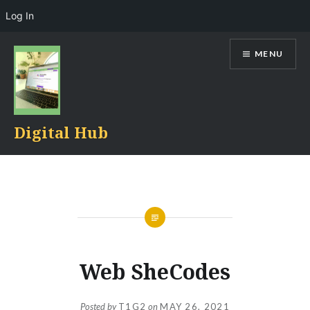
Log In
Skip
MENU
to
content
Digital Hub
Web SheCodes
Posted by
T1G2
on
MAY 26, 2021