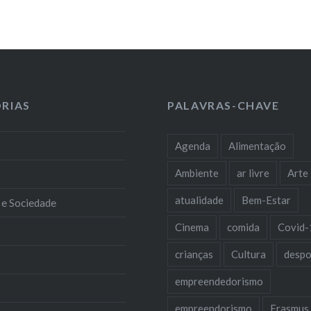
RIAS
PALAVRAS-CHAVE
Agenda
Alimentação
Ambiente
ar livre
Arte
atualidade
Bem-Estar
 e Sociedade
Cinema
comida
Covid-
crianças
Cultura
despo
empreendedorismo
empreendorismo
Erasmus