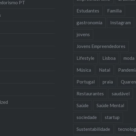
edorismo PT
Estudantes
Familia
s
gastronomia
Instagram
jovens
Jovens Empreendedores
Lifestyle
Lisboa
moda
Música
Natal
Pandemi
Portugal
praia
Quaren
Restaurantes
saudável
ized
Saúde
Saúde Mental
sociedade
startup
Sustentabilidade
tecnolog