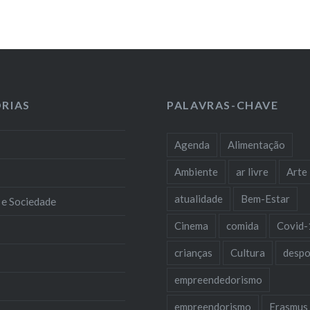
RIAS
PALAVRAS-CHAVE
Agenda
Alimentação
Ambiente
ar livre
Arte
atualidade
Bem-Estar
 e Sociedade
Cinema
comida
Covid-
crianças
Cultura
despo
empreendedorismo
empreendorismo
Erasmus