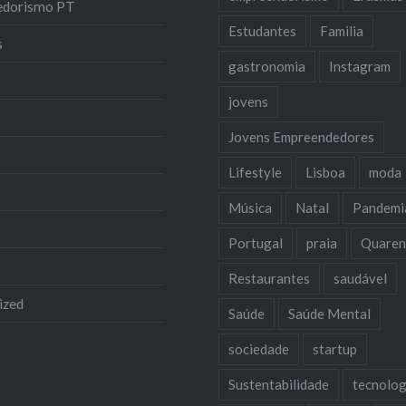
edorismo PT
Estudantes
Familia
s
gastronomia
Instagram
jovens
Jovens Empreendedores
Lifestyle
Lisboa
moda
Música
Natal
Pandemi
Portugal
praia
Quaren
Restaurantes
saudável
ized
Saúde
Saúde Mental
sociedade
startup
Sustentabilidade
tecnolog