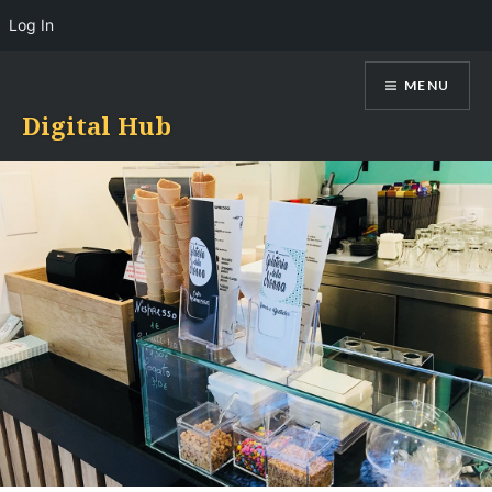
Log In
Skip
MENU
to
content
Digital Hub