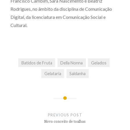
Francisco Cambim, Sara Nascimento e Beatriz
Rodrigues, no âmbito da disciplina de Comunicação
Digital, da licenciatura em Comunicação Social e
Cultural.
Batidos de Fruta
Della Nonna
Gelados
Gelataria
Saldanha
Post
navigation
PREVIOUS POST
Novo conceito de toalhas