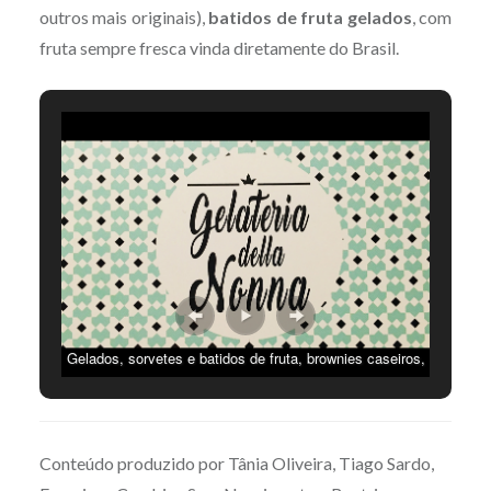
outros mais originais),
batidos de fruta gelados
, com
fruta sempre fresca vinda diretamente do Brasil.
Gelados, sorvetes e batidos de fruta, brownies caseiros,
um simples café, um capuccino, ou mesmo um affogato
… tens muito por onde escolher na Gelateria Della
Nonna. Vem conhecê-la ! (CC by Tânia Oliveira).
Conteúdo produzido por Tânia Oliveira, Tiago Sardo,