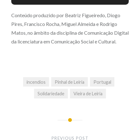
do Rei D. Dinis, ficou 80% ardido este ano. (CC BY Diogo
Pires)
Conteúdo produzido por Beatriz Figueiredo, Diogo
Pires, Francisco Rocha, Miguel Almeida e Rodrigo
Matos, no âmbito da disciplina de Comunicação Digital
da licenciatura em Comunicação Social e Cultural.
incendios
Pinhal de Leiria
Portugal
Solidariedade
Vieira de Leiria
Post
navigation
PREVIOUS POST