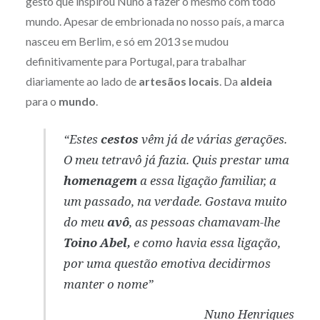
gesto que inspirou Nuno a fazer o mesmo com todo
mundo. Apesar de embrionada no nosso país, a marca
nasceu em Berlim, e só em 2013 se mudou
definitivamente para Portugal, para trabalhar
diariamente ao lado de
artesãos locais
. Da
aldeia
para o
mundo
.
“Estes
cestos
vêm já de várias gerações.
O meu tetravô já fazia. Quis prestar uma
homenagem
a essa ligação familiar, a
um passado, na verdade. Gostava muito
do meu
avô
, as pessoas chamavam-lhe
Toino Abel,
e como havia essa ligação,
por uma questão emotiva decidirmos
manter o nome”
Nuno Henriques